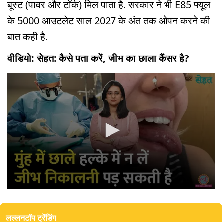
बूस्ट (पावर और टॉर्क) मिल पाता है. सरकार ने भी E85 फ्यूल
के 5000 आउटलेट साल 2027 के अंत तक ओपन करने की
बात कही है.
वीडियो: सेहत: कैसे पता करें, जीभ का छाला कैंसर है?
0
seconds
of
लल्लनटॉप ट्रेंडिंग
14