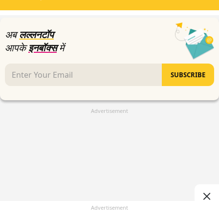
minutes,
19
seconds
अब
लल्लनटॉप
आपके
इनबॉक्स
में
SUBSCRIBE
Advertisement
Advertisement