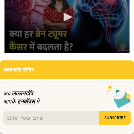
0
seconds
of
लल्लनटॉप ट्रेंडिंग
12
minutes,
5
seconds
अब
लल्लनटॉप
आपके
इनबॉक्स
में
SUBSCRIBE