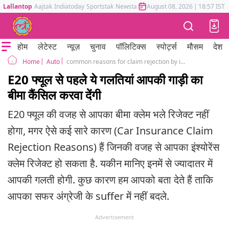
Lallantop
Aajtak
Indiatoday
Sportstak
Newstak
Mumbai Tak
August 08, 2026
Astrotak
|
18:57 IST
होम
लेटेस्ट
न्यूज़
चुनाव
पॉलिटिक्स
स्पोर्ट्स
मौसम
देश
Auto
common reasons for claim rejection by insurer
Home
E20 फ्यूल से पहले ये गलतियां आपकी गाड़ी का
बीमा कैंसिल करवा देंगी
E20 फ्यूल की वजह से आपका बीमा क्लेम भले रिजेक्ट नहीं
होगा, मगर ऐसे कई सारे कारण (Car Insurance Claim
Rejection Reasons) हैं जिनकी वजह से आपका इंश्योरेंस
क्लेम रिजेक्ट हो सकता है. यकीन मानिए इनमें से ज्यादातर में
आपकी गलती होगी. कुछ कारण हम आपको बता देते हैं ताकि
आपका सफर अंग्रेजी के suffer में नहीं बदले.
Advertisement