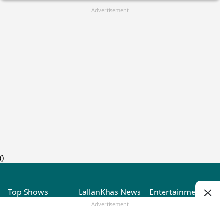
Advertisement
(
)
Top Shows
LallanKhas News
Entertainment
News
The Lallantop Show
Hindi Satire & Humor
Advertisement
Duniyadaari
Lallankhas Specials
Guest in the
Breaking News
Entertainment News