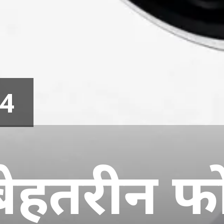
24
बेहतरीन फो