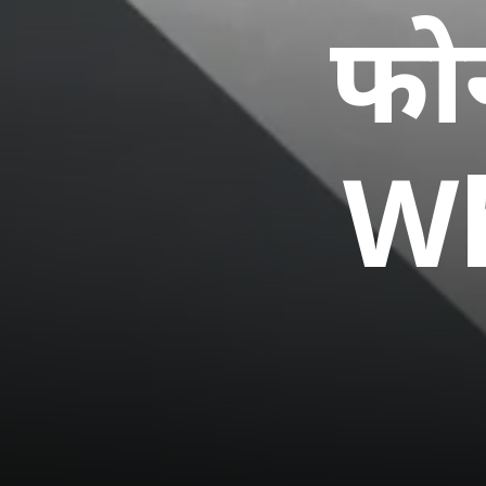
फो
Wh