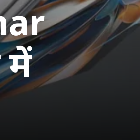
nar
में