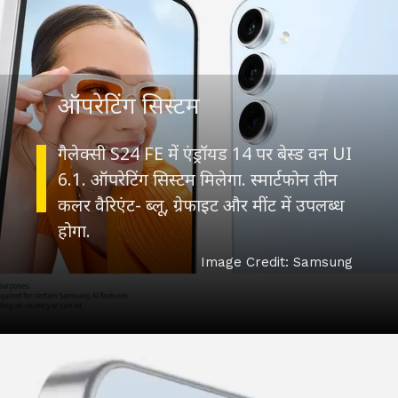
ऑपरेटिंग सिस्टम
गैलेक्सी S24 FE में एंड्रॉयड 14 पर बेस्ड वन UI
6.1. ऑपरेटिंग सिस्टम मिलेगा. स्मार्टफोन तीन
कलर वैरिएंट- ब्लू, ग्रेफाइट और मींट में उपलब्ध
होगा.
Image Credit: Samsung