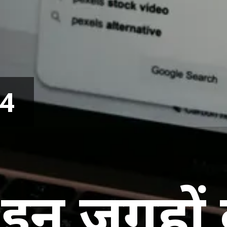
24
ं इन जगहों