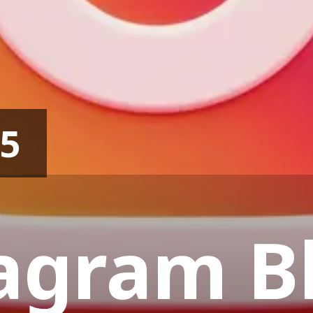
25
agram B