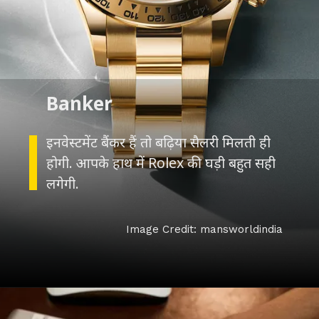
Banker
इनवेस्टमेंट बैंकर हैं तो बढ़िया सैलरी मिलती ही
होगी. आपके हाथ में Rolex की घड़ी बहुत सही
लगेगी.
Image Credit: mansworldindia