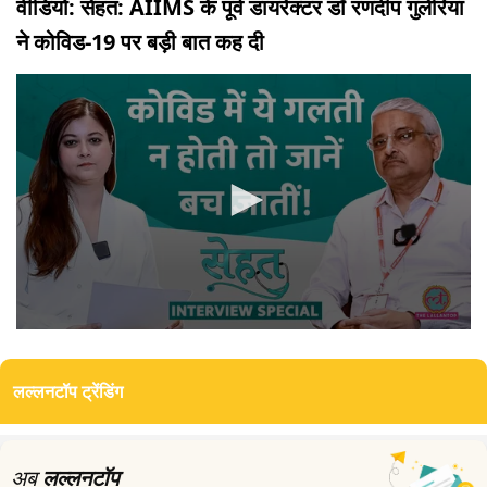
वीडियो: सेहत: AIIMS के पूर्व डायरेक्टर डॉ रणदीप गुलेरिया
ने कोविड-19 पर बड़ी बात कह दी
0
seconds
of
लल्लनटॉप ट्रेंडिंग
17
minutes,
1
second
अब
लल्लनटॉप