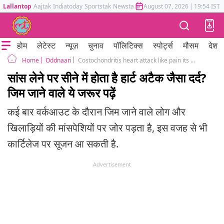
Lallantop
Aajtak
Indiatoday
Sportstak
Newstak
Mumbai Tak
August 07, 2026
Astrotak
|
19:54 IST
होम
लेटेस्ट
न्यूज़
चुनाव
पॉलिटिक्स
स्पोर्ट्स
मौसम
देश
Oddnaari
Costochondritis heart attack like pain its causes and treatment explained by Dr Ekshit Agrawal
Home
सांस लेने पर सीने में होता है हार्ट अटैक जैसा दर्द?
जिम जाने वाले ये जरूर पढ़ें
कई बार वर्कआउट के दौरान जिम जाने वाले लोग और
खिलाड़ियों की मांसपेशियों पर जोर पड़ता है, इस वजह से भी
कार्टिलेज पर सूजन आ सकती है.
Advertisement