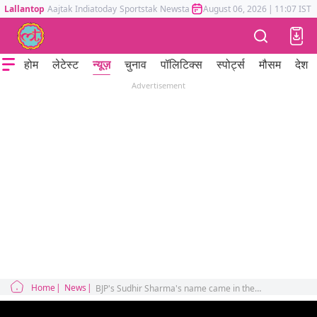
Lallantop
Aajtak
Indiatoday
Sportstak
Newstak
Mumbai Tak
August 06, 2026
Astrotak
|
11:07 IST
होम
लेटेस्ट
न्यूज़
चुनाव
पॉलिटिक्स
स्पोर्ट्स
मौसम
देश
Advertisement
Home
News
BJP's Sudhir Sharma's name came in the violent protest against Agneepath scheme, imprisoned