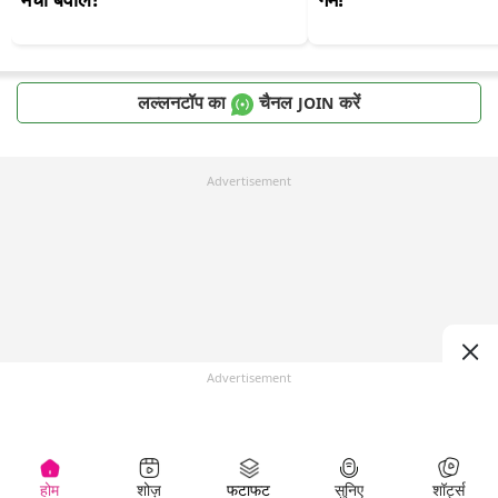
लल्लनटॉप का
चैनल
करें
JOIN
Advertisement
Advertisement
होम
शोज़
फटाफट
सुनिए
शॉर्ट्स