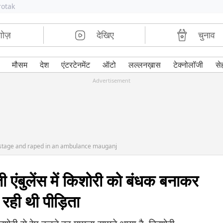
rotak
शोज़
देखिए
चुनाव
मौसम
देश
एंटरटेनमेंट
ऑटो
लल्लनख़ास
टेक्नोलॉजी
से
Advertisement
ostage and raped in an ambulance mauganj
ुलेंस में किशोरी को बंधक बनाकर
 रही थी पीड़िता