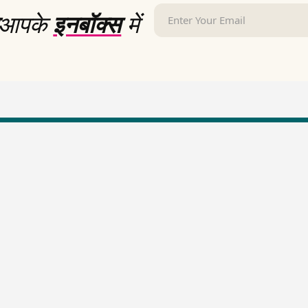
आपके
इनबॉक्स
में
LallanKhas News
Entertainment New
Hindi Satire & Humor
Entertainment News Hindi
Lallankhas Specials
Top stories Cinema
Breaking News
Entertainment Special New
Top Political News Hindi
Top movies series review
Top History News
Latest Entertainment News
Real Stories News
Latest Political News
Top Literature News
Top Persons News