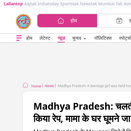
Lallantop
Aajtak
Indiatoday
Sportstak
Newstak
Mumbai Tak
Ast
होम
⌄
चुनाव
होम
लेटेस्ट
न्यूज़
पॉलिटिक्स
स्पोर्ट्स
News
Madhya Pradesh: A teenage girl was held h
Home
Madhya Pradesh: चलती एंब
किया रेप, मामा के घर घूमने जा