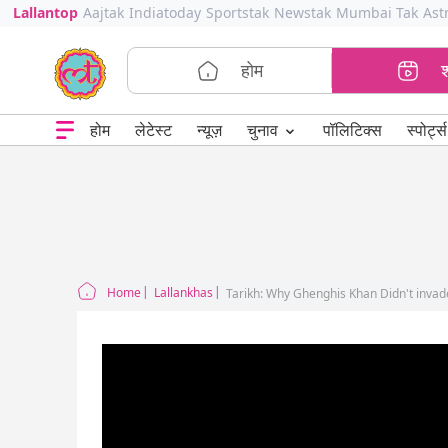
Lallantop
Aajtak
Indiatoday
Sportstak
Newstak
Mumbai Tak
Ast
होम
⌄
चुनाव
होम
लेटेस्ट
न्यूज़
पॉलिटिक्स
स्पोर्ट्स
Home
Lallankhas
Tarikh: Why Ghenghis Khan Didn't invad