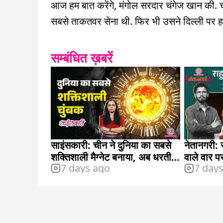
आज हम बात करेंगे, मंगोल सरदार चंगेज खान की. 
सबसे ताकतवर सेना थी. फिर भी उसने दिल्ली पर हमल
सम्बंधित ख़बरें
साइंसकारी: चीन ने दुनिया का सबसे
नेतानगरी: र
शक्तिशाली मैग्नेट बनाया, अब धरती
वाले वार प
7 days ago
7 day
पर आर्टिफिशियल सूर्य बनाने की
शहजाद पूना
तैयारी है