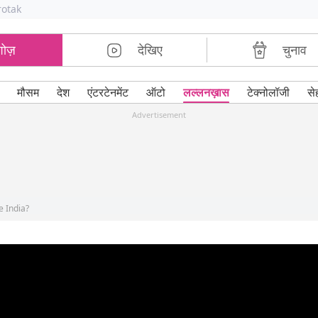
rotak
शोज़
देखिए
चुनाव
मौसम
देश
एंटरटेनमेंट
ऑटो
लल्लनख़ास
टेक्नोलॉजी
से
Advertisement
e India?