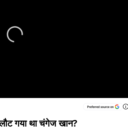
ों लौट गया था चंगेज खान?