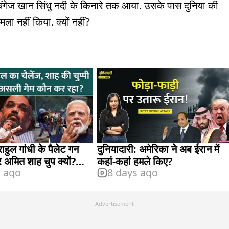
चंगेज खान सिंधु नदी के किनारे तक आया. उसके पास दुनिया की
ा नहीं किया. क्यों नहीं?
ाहुल गांधी के पैलेट गन
दुनियादारी: अमेरिका ने अब ईरान में
र अमित शाह चुप क्यों?
कहां-कहां हमले किए?
s ago
8 days ago
वाला BJP छोड़ देंगे?
Advertisement