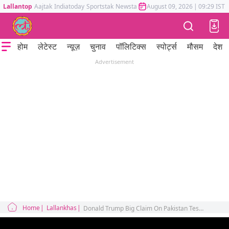
Lallantop
Aajtak
Indiatoday
Sportstak
Newstak
Mumbai Tak
August 09, 2026
Astrotak
|
09:29 IST
होम
लेटेस्ट
न्यूज़
चुनाव
पॉलिटिक्स
स्पोर्ट्स
मौसम
देश
Advertisement
Home
Lallankhas
Donald Trump Big Claim On Pakistan Testing Nuclear Weapons India Russia China