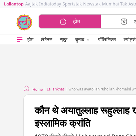
Lallantop
Aajtak
Indiatoday
Sportstak
Newstak
Mumbai Tak
Ast
होम
⌄
चुनाव
होम
लेटेस्ट
न्यूज़
पॉलिटिक्स
स्पोर्ट्स
Lallankhas
who was ayatollah ruhollah khomeini who 
Home
कौन थे अयातुल्लाह रूहुल्लाह खु
इस्लामिक क्रांति