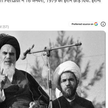
halvi ने 16 जनवरी, 1979 को ईरान छोड़ दिया. ईरानी
M
IST)