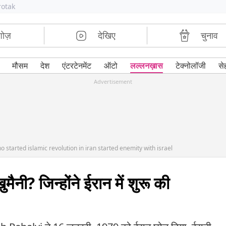
rotak
शोज़
देखिए
चुनाव
मौसम
देश
एंटरटेनमेंट
ऑटो
लल्लनख़ास
टेक्नोलॉजी
से
Advertisement
started islamic revolution in iran started enemity with israel
मैनी? जिन्होंने ईरान में शुरू की