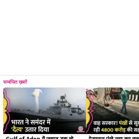
सम्बंधित ख़बरें
Gulf of Aden में जहाज डूबा तो 
पेडस्टल पंखे लगा कर सुख