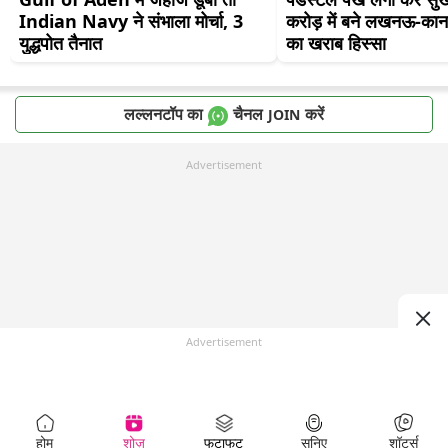
Indian Navy ने संभाला मोर्चा, 3 
करोड़ में बने लखनऊ-कानपु
युद्धपोत तैनात
का खराब हिस्सा
लल्लनटॉप का
चैनल
करें
JOIN
Advertisement
Advertisement
होम
शोज़
फटाफट
सुनिए
शॉर्ट्स