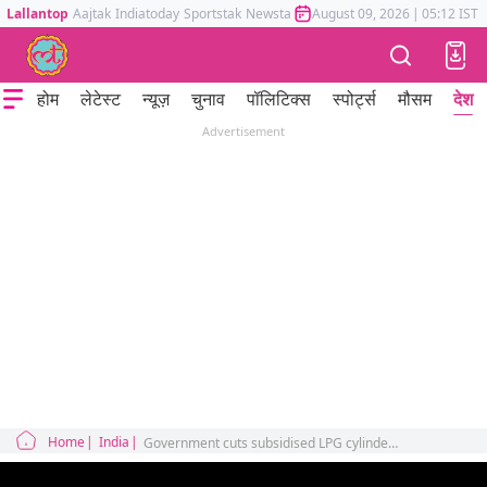
Lallantop
Aajtak
Indiatoday
Sportstak
Newstak
Mumbai Tak
August 09, 2026
Astrotak
|
05:12 IST
होम
लेटेस्ट
न्यूज़
चुनाव
पॉलिटिक्स
स्पोर्ट्स
मौसम
देश
Advertisement
Home
India
Government cuts subsidised LPG cylinders under Ujjwala Yojana from 9 to 4