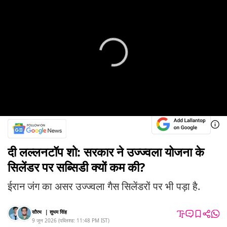
दी लल्लनटॉप शो: सरकार ने उज्ज्वला योजना के
सिलेंडर पर सब्सिडी क्यों कम की?
ईरान जंग का असर उज्ज्वला गैस सिलेंडरों पर भी पड़ा है.
सौरभ
|
शुभम सिंह
9 जून 2026
(
पब्लिश्ड:
11:48 PM
IST
)