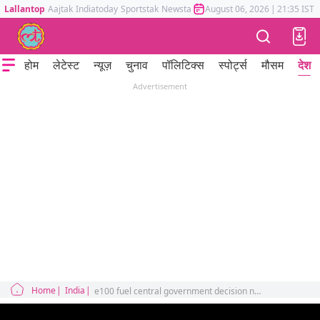
Lallantop
Aajtak
Indiatoday
Sportstak
Newstak
Mumbai Tak
August 06, 2026
Astrotak
|
21:35 IST
होम
लेटेस्ट
न्यूज़
चुनाव
पॉलिटिक्स
स्पोर्ट्स
मौसम
देश
Advertisement
Home
India
e100 fuel central government decision nitin gadkari on old vehicles