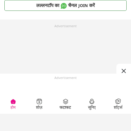
लल्लनटॉप का
चैनल
करें
JOIN
Advertisement
Advertisement
होम
शोज़
फटाफट
सुनिए
शॉर्ट्स
Top Shows
LallanKhas News
Entertainment