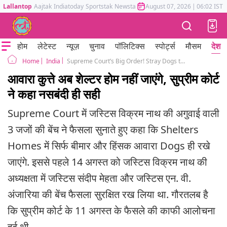
Lallantop
Aajtak
Indiatoday
Sportstak
Newstak
Mumbai Tak
August 07, 2026
Astrotak
|
06:02 IST
होम
लेटेस्ट
न्यूज़
चुनाव
पॉलिटिक्स
स्पोर्ट्स
मौसम
देश
India
Supreme Court’s Big Order! Stray Dogs to Be Released After Sterilization, Only Sick & Aggressive Dogs to Stay in Shelters Homes
Home
आवारा कुत्ते अब शेल्टर होम नहीं जाएंगे, सुप्रीम कोर्ट
ने कहा नसबंदी ही सही
Supreme Court में जस्टिस विक्रम नाथ की अगुवाई वाली
3 जजों की बेंच ने फैसला सुनाते हुए कहा कि Shelters
Homes में सिर्फ बीमार और हिंसक आवारा Dogs ही रखे
जाएंगे. इससे पहले 14 अगस्त को जस्टिस विक्रम नाथ की
अध्यक्षता में जस्टिस संदीप मेहता और जस्टिस एन. वी.
अंजारिया की बेंच फैसला सुरक्षित रख लिया था. गौरतलब है
कि सुप्रीम कोर्ट के 11 अगस्त के फैसले की काफी आलोचना
हुई थी.