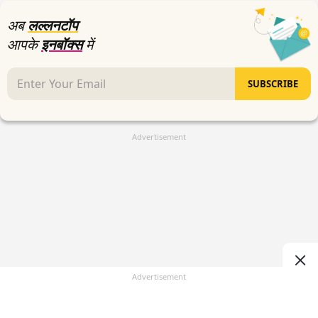
seconds
अब
लल्लनटॉप
आपके
इनबॉक्स
में
SUBSCRIBE
Advertisement
Advertisement