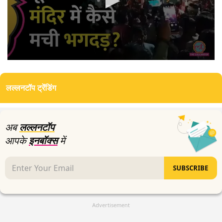
0
seconds
of
लल्लनटॉप ट्रेंडिंग
3
minutes,
14
seconds
अब
लल्लनटॉप
आपके
इनबॉक्स
में
SUBSCRIBE
Advertisement