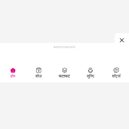
Advertisement
होम
शोज़
फटाफट
सुनिए
शॉर्ट्स
(
)
Top Shows
LallanKhas News
Entertainment
News
The Lallantop Show
Hindi Satire & Humor
Duniyadaari
Lallankhas Specials
Guest in the
Breaking News
Entertainment News
Newsroom
Top Political News
Hindi
Netanagri
Hindi
Top stories Cinema
Lallantop Baithki
Top History News
Entertainment Special
Kharcha Paani
Real Stories News
News
Aasan Bhasha Mein
Latest Political News
Top movies series