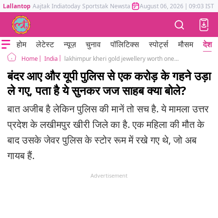
Lallantop
Aajtak
Indiatoday
Sportstak
Newstak
Mumbai Tak
August 06, 2026
Astrotak
|
09:03 IST
होम
लेटेस्ट
न्यूज़
चुनाव
पॉलिटिक्स
स्पोर्ट्स
मौसम
देश
India
lakhimpur kheri gold jewellery worth one crore stolen by monkey police statement court orders compensation
Home
बंदर आए और यूपी पुलिस से एक करोड़ के गहने उड़ा
ले गए, पता है ये सुनकर जज साहब क्या बोले?
बात अजीब है लेकिन पुलिस की मानें तो सच है. ये मामला उत्तर
प्रदेश के लखीमपुर खीरी जिले का है. एक महिला की मौत के
बाद उसके जेवर पुलिस के स्टोर रूम में रखे गए थे, जो अब
गायब हैं.
Advertisement