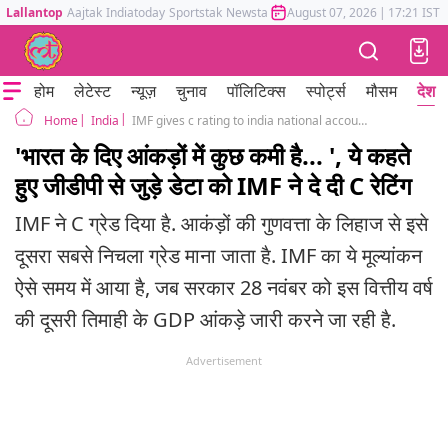
Lallantop
Aajtak
Indiatoday
Sportstak
Newstak
Mumbai Tak
August 07, 2026
Astrotak
|
17:21 IST
होम
लेटेस्ट
न्यूज़
चुनाव
पॉलिटिक्स
स्पोर्ट्स
मौसम
देश
India
IMF gives c rating to india national accounts statistics which include gdp
Home
'भारत के दिए आंकड़ों में कुछ कमी है... ', ये कहते
हुए जीडीपी से जुड़े डेटा को IMF ने दे दी C रेटिंग
IMF ने C ग्रेड दिया है. आकंड़ों की गुणवत्ता के लिहाज से इसे
दूसरा सबसे निचला ग्रेड माना जाता है. IMF का ये मूल्यांकन
ऐसे समय में आया है, जब सरकार 28 नवंबर को इस वित्तीय वर्ष
की दूसरी तिमाही के GDP आंकड़े जारी करने जा रही है.
Advertisement