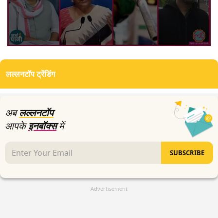
0
seconds
of
लल्लनटॉप ट्रेंडिंग
0
seconds
अब
लल्लनटॉप
आपके
इनबॉक्स
में
SUBSCRIBE
Advertisement