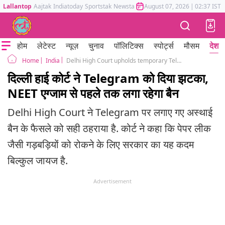
Lallantop
Aajtak
Indiatoday
Sportstak
Newstak
Mumbai Tak
August 07, 2026
Astrotak
|
02:37 IST
होम
लेटेस्ट
न्यूज़
चुनाव
पॉलिटिक्स
स्पोर्ट्स
मौसम
देश
India
Delhi High Court upholds temporary Telegram ban in india until RE-NEET exam.
Home
दिल्ली हाई कोर्ट ने Telegram को दिया झटका,
NEET एग्जाम से पहले तक लगा रहेगा बैन
Delhi High Court ने Telegram पर लगाए गए अस्थाई
बैन के फैसले को सही ठहराया है. कोर्ट ने कहा कि पेपर लीक
जैसी गड़बड़ियों को रोकने के लिए सरकार का यह कदम
बिल्कुल जायज है.
Advertisement