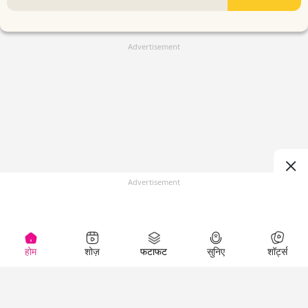
Advertisement
Advertisement
होम
शोज़
फटाफट
सुनिए
शॉर्ट्स
(
)
Top Shows
LallanKhas News
Entertainment