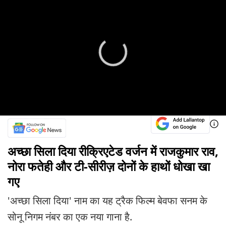
अच्छा सिला दिया रीक्रिएटेड वर्जन में राजकुमार राव,
नोरा फतेही और टी-सीरीज़ दोनों के हाथों धोखा खा
गए
'अच्छा सिला दिया' नाम का यह ट्रैक फिल्म बेवफा सनम के
सोनू निगम नंबर का एक नया गाना है.