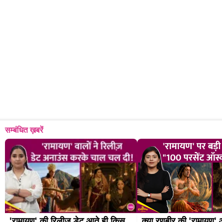
सम्बंधित ख़बरें
'रामायण' की रिलीज डेट आते ही किस 
क्या रणबीर की 'रामायण' ऑ