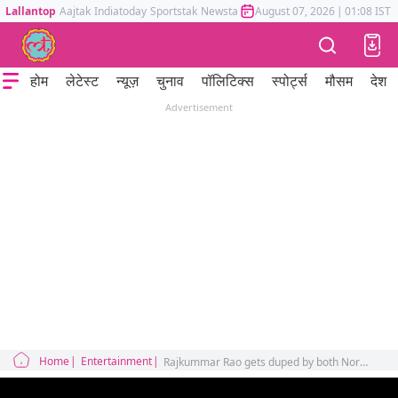
Lallantop
Aajtak
Indiatoday
Sportstak
Newstak
Mumbai Tak
August 07, 2026
Astrotak
|
01:08 IST
होम
लेटेस्ट
न्यूज़
चुनाव
पॉलिटिक्स
स्पोर्ट्स
मौसम
देश
Advertisement
Home
Entertainment
Rajkummar Rao gets duped by both Nora Fatehi and T-Series in Achha Sila Diya recreated version