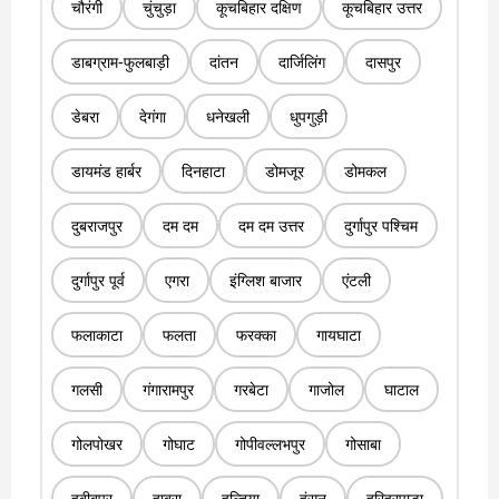
चौरंगी
चुंचुड़ा
कूचबिहार दक्षिण
कूचबिहार उत्तर
डाबग्राम-फुलबाड़ी
दांतन
दार्जिलिंग
दासपुर
डेबरा
देगंगा
धनेखली
धुपगुड़ी
डायमंड हार्बर
दिनहाटा
डोमजूर
डोमकल
दुबराजपुर
दम दम
दम दम उत्तर
दुर्गापुर पश्चिम
दुर्गापुर पूर्व
एगरा
इंग्लिश बाजार
एंटली
फलाकाटा
फलता
फरक्का
गायघाटा
गलसी
गंगारामपुर
गरबेटा
गाजोल
घाटाल
गोलपोखर
गोघाट
गोपीवल्लभपुर
गोसाबा
हबीबपुर
हाबरा
हल्दिया
हंसन
हरिहरपाड़ा