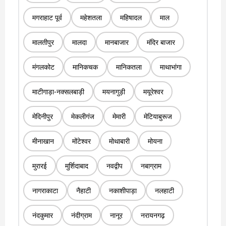
मगराहाट पूर्व
महेशतला
महिषादल
माल
मालतीपुर
मालदा
मानबाजार
मंदिर बाजार
मंगलकोट
मानिकचक
मानिकतला
माथाभांगा
माटीगाड़ा-नक्सलबाड़ी
मयनागुड़ी
मयूरेश्वर
मेदिनीपुर
मेकलीगंज
मेमारी
मेटियाबुरूज
मीनाखान
मोंटेश्वर
मोथाबारी
मोयना
मुरारई
मुर्शिदाबाद
नवद्वीप
नबाग्राम
नागराकाटा
नैहाटी
नकाशीपाड़ा
नलहाटी
नंदकुमार
नंदीग्राम
नानूर
नरायनगढ़