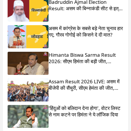
Badruddin Ajmal Election
Result: असम की बिन्नाकंडी सीट से इत्र
किंग बदरुद्दीन अजमल जीते
असम में कांग्रेस के सबसे बड़े नेता चुनाव हार
गए, गौरव गोगोई को किसने दे दी मात?
Himanta Biswa Sarma Result
2026: सीएम हिमंता की बड़ी जीत,
87,000 वोटों से हराया
Assam Result 2026 LIVE: असम में
बीजेपी की सैंचुरी, सीएम हेमंता की जीत,
गौरव गोगोई हारे
'हिंदुओं को बलिदान देना होगा', वोटर लिस्ट
से नाम कटने पर हिमंता ने ये लॉजिक दिया