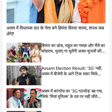
असम में विधायक दल के नेता बने हिमंता बिस्वा सरमा, शपथ कब
लेंगे?
हिमंता का डांस, राहुल का गमछा और भैंसे का
कोहराम, भुलाए ना भूलेंगी असम चुनावों की ये
4 कहानियां
Assam Election Result: '3G' नहीं,
असम में बीजेपी के आगे टिक सका सिर्फ
'1G'
असम में कांग्रेस का '3G गठजोड़' बह गया,
सिर्फ 'मियां मुस्लिम' के दम पर नहीं जीते
हिमंता बिस्वा सरमा