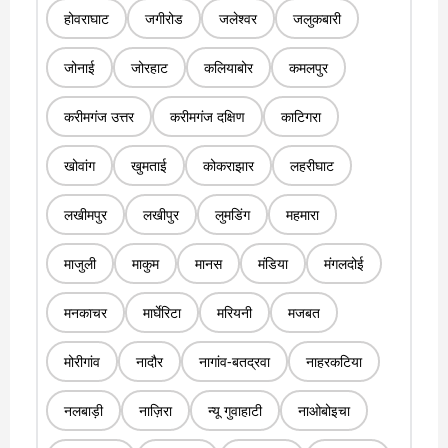
होवराघाट
जगीरोड
जलेश्वर
जलुकबारी
जोनाई
जोरहाट
कलियाबोर
कमलपुर
करीमगंज उत्तर
करीमगंज दक्षिण
काटिगरा
खोवांग
खुमताई
कोकराझार
लहरीघाट
लखीमपुर
लखीपुर
लुमडिंग
महमारा
माजुली
माकुम
मानस
मंडिया
मंगलदोई
मनकाचर
मार्घेरिटा
मरियनी
मजबत
मोरीगांव
नादौर
नागांव-बतद्रवा
नाहरकटिया
नलबाड़ी
नाज़िरा
न्यू गुवाहाटी
नाओबोइचा