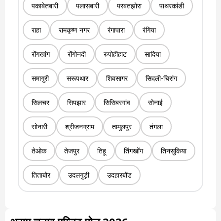
पकाबेतबारी
पलासबारी
परबतझोरा
पाथरकांडी
राहा
रामकृष्ण नगर
रंगापारा
रंगिया
रोंगखांग
रोंगोनदी
रुपोहीहाट
सादिया
समागुरी
सरूपथार
शिवसागर
सिदली-चिरांग
सिलचर
सिपझार
सिसिबरगांव
सोनाई
सोनारी
श्रीजनग्राम
तामुलपुर
तंगला
तेओक
तेजपुर
तिहू
तिंगखोंग
तिनसुकिया
तिताबोर
उदलगुड़ी
उदहारबोंड