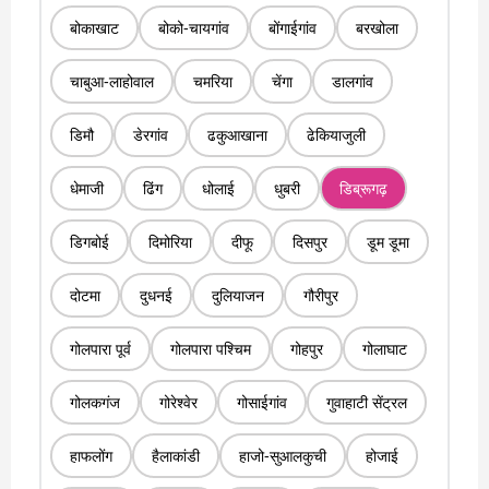
बोकाखाट
बोको-चायगांव
बोंगाईगांव
बरखोला
चाबुआ-लाहोवाल
चमरिया
चेंगा
डालगांव
डिमौ
डेरगांव
ढकुआखाना
ढेकियाजुली
धेमाजी
ढिंग
धोलाई
धुबरी
डिब्रूगढ़
डिगबोई
दिमोरिया
दीफू
दिसपुर
डूम डूमा
दोटमा
दुधनई
दुलियाजन
गौरीपुर
गोलपारा पूर्व
गोलपारा पश्चिम
गोहपुर
गोलाघाट
गोलकगंज
गोरेश्वेर
गोसाईगांव
गुवाहाटी सेंट्रल
हाफलोंग
हैलाकांडी
हाजो-सुआलकुची
होजाई