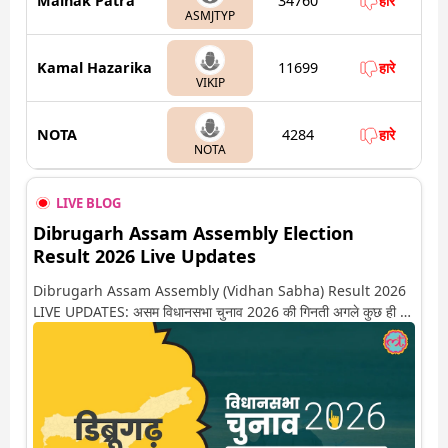
Mainak Patra
34760
हारे
ASMJTYP
Kamal Hazarika
11699
हारे
VIKIP
NOTA
4284
हारे
NOTA
LIVE BLOG
Dibrugarh Assam Assembly Election
Result 2026 Live Updates
Dibrugarh Assam Assembly (Vidhan Sabha) Result 2026
LIVE UPDATES: असम विधानसभा चुनाव 2026 की गिनती अगले कुछ ही देर
में शुरू होने वाली है. यहां देखें डिब्रूगढ़ सीट पर कौन आगे-कौन पीछे से लेकर
किस तरफ जा रहें है रुझान. साथ ही पाइए इस सीट पर हो रही हर एक हलचल
की अपडेट वो भी रियल टाइम में