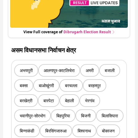
View Full coverage of
Dibrugarh
Election Result
असम विधानसभा निर्वाचन क्षेत्र
अभयपुरी
आलगापुर-काटलिचेरा
अमरी
बजाली
बक्सा
बाओखुंगरी
बरचल्ला
बरहमपुर
बरखेत्री
बारपेटा
बेहाली
भेरगांव
भवानीपुर-सोरभोग
बिहपुरिया
बिजनी
बिलासिपारा
बिन्नाकंडी
बिरसिंगजारुआ
बिश्वनाथ
बोकाजन