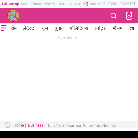
Lallantop
Aajtak
Indiatoday
Sportstak
Newstak
Mumbai Tak
August 08, 2026
Astrotak
|
06:22 IST
होम
लेटेस्ट
न्यूज़
चुनाव
पॉलिटिक्स
स्पोर्ट्स
मौसम
देश
Advertisement
Home
Business
Tata Trust Chairman Ratan Tata Noel Tata Mehli Mistry