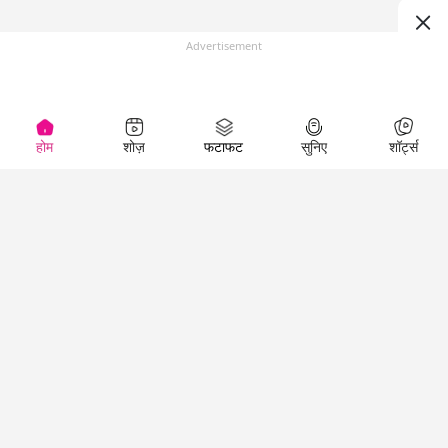
Advertisement
होम
शोज़
फटाफट
सुनिए
शॉर्ट्स
(
)
Top Shows
LallanKhas News
Entertainment
News
The Lallantop Show
Hindi Satire & Humor
Duniyadaari
Lallankhas Specials
Guest in the
Breaking News
Entertainment News
Newsroom
Top Political News
Hindi
Netanagri
Hindi
Top stories Cinema
Lallantop Baithki
Top History News
Entertainment Special
Kharcha Paani
Real Stories News
News
Aasan Bhasha Mein
Latest Political News
Top movies series
Social List
Top Literature News
review
Tarikh
Top Persons News
Latest Entertainment
Sehat
Top Profiles
News
The Cinema Show
Viral News
Business News
Technology
Top News
News
Business News in
Breaking News Hindi