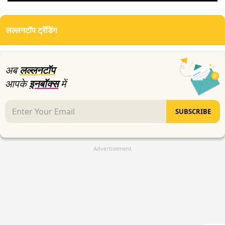
0
seconds
of
लल्लनटॉप ट्रेंडिंग
4
minutes,
19
seconds
अब
लल्लनटॉप
आपके
इनबॉक्स
में
SUBSCRIBE
Advertisement