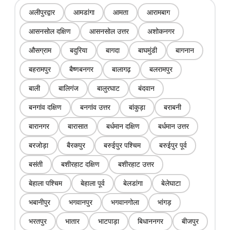
अलीपुरद्वार
आमडांगा
आमता
आरामबाग
आसनसोल दक्षिण
आसनसोल उत्तर
अशोकनगर
औसग्राम
बदुरिया
बागदा
बाघमुंडी
बागनान
बहरामपुर
बैष्णबनगर
बालागढ़
बलरामपुर
बाली
बालिगंज
बालुरघाट
बंदवान
बनगांव दक्षिण
बनगांव उत्तर
बांकुड़ा
बराबनी
बारानगर
बारासात
बर्धमान दक्षिण
बर्धमान उत्तर
बरजोड़ा
बैरकपुर
बरुईपुर पश्चिम
बरुईपुर पूर्व
बसंती
बशीरहाट दक्षिण
बशीरहाट उत्तर
बेहाला पश्चिम
बेहाला पूर्व
बेलडांगा
बेलेघाटा
भबानीपुर
भगवानपुर
भगवानगोला
भांगड़
भरतपुर
भातार
भाटपाड़ा
बिधाननगर
बीजपुर