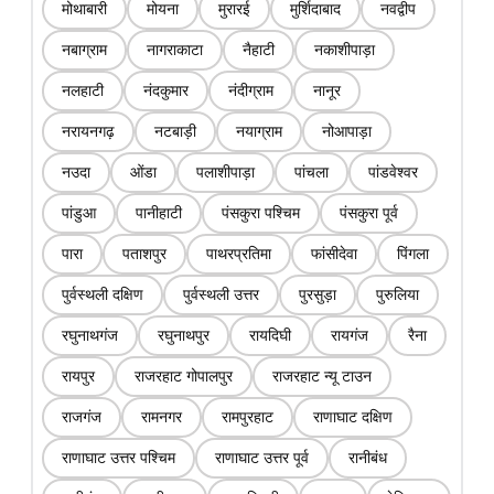
मोथाबारी
मोयना
मुरारई
मुर्शिदाबाद
नवद्वीप
नबाग्राम
नागराकाटा
नैहाटी
नकाशीपाड़ा
नलहाटी
नंदकुमार
नंदीग्राम
नानूर
नरायनगढ़
नटबाड़ी
नयाग्राम
नोआपाड़ा
नउदा
ओंडा
पलाशीपाड़ा
पांचला
पांडवेश्वर
पांडुआ
पानीहाटी
पंसकुरा पश्चिम
पंसकुरा पूर्व
पारा
पताशपुर
पाथरप्रतिमा
फांसीदेवा
पिंगला
पुर्वस्थली दक्षिण
पुर्वस्थली उत्तर
पुरसुड़ा
पुरुलिया
रघुनाथगंज
रघुनाथपुर
रायदिघी
रायगंज
रैना
रायपुर
राजरहाट गोपालपुर
राजरहाट न्यू टाउन
राजगंज
रामनगर
रामपुरहाट
राणाघाट दक्षिण
राणाघाट उत्तर पश्चिम
राणाघाट उत्तर पूर्व
रानीबंध