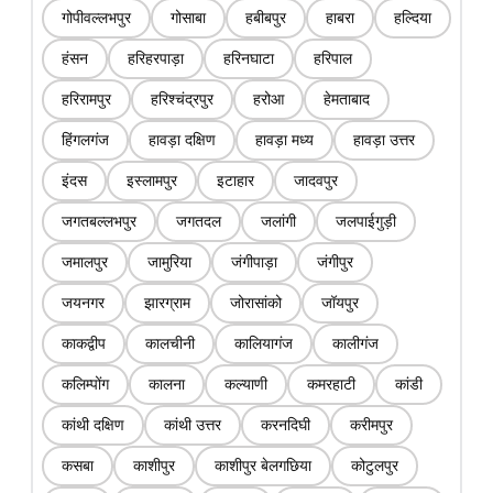
गोपीवल्लभपुर
गोसाबा
हबीबपुर
हाबरा
हल्दिया
हंसन
हरिहरपाड़ा
हरिनघाटा
हरिपाल
हरिरामपुर
हरिश्चंद्रपुर
हरोआ
हेमताबाद
हिंगलगंज
हावड़ा दक्षिण
हावड़ा मध्य
हावड़ा उत्तर
इंदस
इस्लामपुर
इटाहार
जादवपुर
जगतबल्लभपुर
जगतदल
जलांगी
जलपाईगुड़ी
जमालपुर
जामुरिया
जंगीपाड़ा
जंगीपुर
जयनगर
झारग्राम
जोरासांको
जॉयपुर
काकद्वीप
कालचीनी
कालियागंज
कालीगंज
कलिम्पोंग
कालना
कल्याणी
कमरहाटी
कांडी
कांथी दक्षिण
कांथी उत्तर
करनदिघी
करीमपुर
कसबा
काशीपुर
काशीपुर बेलगछिया
कोटुलपुर