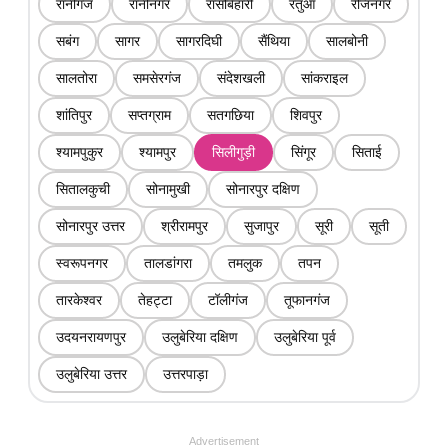
रानीगंज
रानीनगर
रासबिहारी
रतुआ
रेजिनगर
सबंग
सागर
सागरदिघी
सैंथिया
सालबोनी
सालतोरा
समसेरगंज
संदेशखली
सांकराइल
शांतिपुर
सप्तग्राम
सतगछिया
शिवपुर
श्यामपुकुर
श्यामपुर
सिलीगुड़ी
सिंगूर
सिताई
सितालकुची
सोनामुखी
सोनारपुर दक्षिण
सोनारपुर उत्तर
श्रीरामपुर
सुजापुर
सूरी
सूती
स्वरूपनगर
तालडांगरा
तमलुक
तपन
तारकेश्वर
तेहट्टा
टॉलीगंज
तूफानगंज
उदयनरायणपुर
उलुबेरिया दक्षिण
उलुबेरिया पूर्व
उलुबेरिया उत्तर
उत्तरपाड़ा
Advertisement