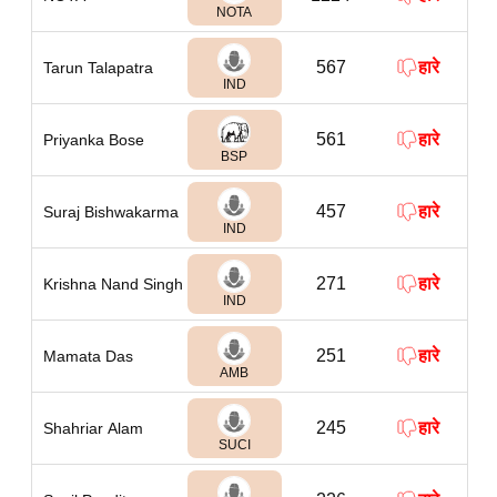
NOTA
567
हारे
Tarun Talapatra
IND
561
हारे
Priyanka Bose
BSP
457
हारे
Suraj Bishwakarma
IND
271
हारे
Krishna Nand Singh
IND
251
हारे
Mamata Das
AMB
245
हारे
Shahriar Alam
SUCI