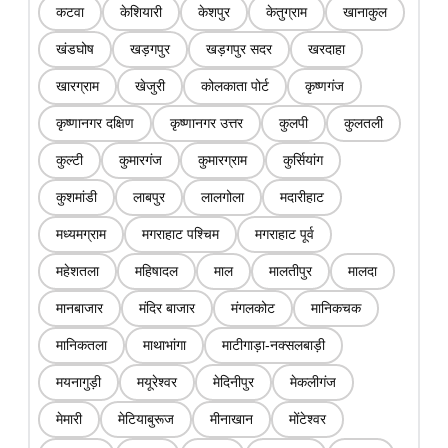
कटवा
केशियारी
केशपुर
केतुग्राम
खानाकुल
खंडघोष
खड़गपुर
खड़गपुर सदर
खरदाहा
खारग्राम
खेजुरी
कोलकाता पोर्ट
कृष्णगंज
कृष्णानगर दक्षिण
कृष्णानगर उत्तर
कुलपी
कुलतली
कुल्टी
कुमारगंज
कुमारग्राम
कुर्सियांग
कुशमांडी
लाबपुर
लालगोला
मदारीहाट
मध्यमग्राम
मगराहाट पश्चिम
मगराहाट पूर्व
महेशतला
महिषादल
माल
मालतीपुर
मालदा
मानबाजार
मंदिर बाजार
मंगलकोट
मानिकचक
मानिकतला
माथाभांगा
माटीगाड़ा-नक्सलबाड़ी
मयनागुड़ी
मयूरेश्वर
मेदिनीपुर
मेकलीगंज
मेमारी
मेटियाबुरूज
मीनाखान
मोंटेश्वर