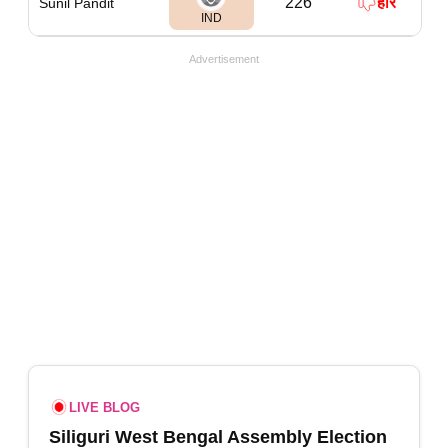
226
हारे
Sunil Pandit
IND
Advertisement
LIVE BLOG
Siliguri West Bengal Assembly Election