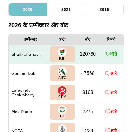
2026
2021
2016
2026 के उम्मीदवार और वोट
उम्मीदवार
पार्टी
वोट
स्थिति
120760
जीते
Shankar Ghosh
BJP
47568
हारे
Goutam Deb
AITC
Saradindu
9168
हारे
Chakraborty
CPM
2275
हारे
Alok Dhara
INC
1224
हारे
NOTA