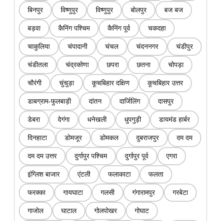
बिनपुर
विष्णुपुर
विष्णुपुर
बोलपुर
बज बज
बड़वा
कैनिंग पश्चिम
कैनिंग पूर्व
चकदहा
चाकुलिया
चंपादानी
चंचल
चंदननगर
चंडीपुर
चंडीतला
चंद्रकोणा
छपरा
छतना
चोपड़ा
चौरंगी
चुंचुड़ा
कूचबिहार दक्षिण
कूचबिहार उत्तर
डाबग्राम-फुलबाड़ी
दांतन
दार्जिलिंग
दासपुर
डेबरा
देगंगा
धनेखली
धुपगुड़ी
डायमंड हार्बर
दिनहाटा
डोमजूर
डोमकल
दुबराजपुर
दम दम
दम दम उत्तर
दुर्गापुर पश्चिम
दुर्गापुर पूर्व
एगरा
इंग्लिश बाजार
एंटली
फलाकाटा
फलता
फरक्का
गायघाटा
गलसी
गंगारामपुर
गरबेटा
गाजोल
घाटाल
गोलपोखर
गोघाट